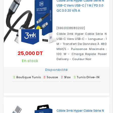
Câble 3mk Hyper Cable Série N
USB-C Vers USB-C / 1 M / PD 3.0
QC 3.0 20 V/5 A
[5903108680202]
Câble 3mk Hyper Cable Série N
USB-C Vers USB-C - Longueur : 1
M - Transfert De Données À 480
Mbit/s - Puissance Maximale :
25,000 DT
Prix
100 W - Charge Rapide Power
Delivery - Couleur Noir
En stock
Disponibilité
Boutique Tunis
Sousse
Sfax
Tunis Drive-IN
Câble 3mk Hyper Cable Série N