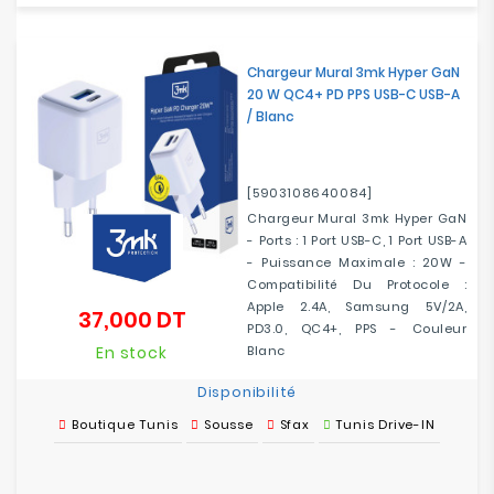
Chargeur Mural 3mk Hyper GaN
20 W QC4+ PD PPS USB-C USB-A
/ Blanc
[5903108640084]
Chargeur Mural 3mk Hyper GaN
- Ports : 1 Port USB-C, 1 Port USB-A
- Puissance Maximale : 20W -
Compatibilité Du Protocole :
Apple 2.4A, Samsung 5V/2A,
37,000 DT
Prix
PD3.0, QC4+, PPS - Couleur
En stock
Blanc
Disponibilité
Boutique Tunis
Sousse
Sfax
Tunis Drive-IN