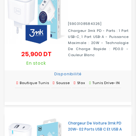
[5903108584326]
Chargeur 3mk PD - Ports : 1 Port
USB-C, 1 Port USB-A - Puissance
Maximale : 20W - Technologie
De Charge Rapide : PD3.0 -
25,900 DT
Prix
Couleur Blanc
En stock
Disponibilité
Boutique Tunis
Sousse
Sfax
Tunis Drive-IN
Chargeur De Voiture 3mk PD
20W- 02 Ports USB C Et USB A