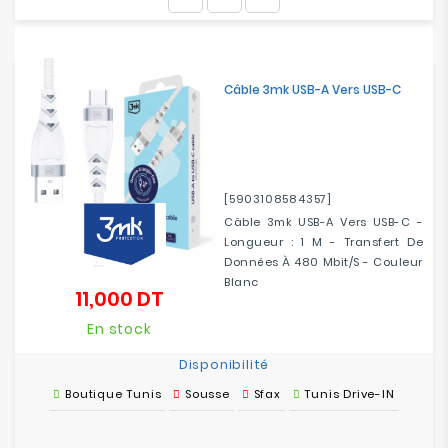
Electroménager
Bureautique
Câble 3mk USB-A Vers USB-C
Réseau
&
Sécurité
[5903108584357]
Mobilités
Câble 3mk USB-A Vers USB-C -
&
Longueur : 1 M - Transfert De
Loisirs
Données À 480 Mbit/s - Couleur
Blanc
11,000 DT
Prix
En stock
Disponibilité
Boutique Tunis
Sousse
Sfax
Tunis Drive-IN