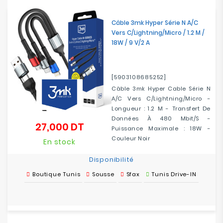
Câble 3mk Hyper Série N A/C
Vers C/Lightning/Micro / 1.2 M /
18W / 9 V/2 A
[5903108685252]
Câble 3mk Hyper Cable Série N
A/C Vers C/Lightning/Micro -
Longueur : 1.2 M - Transfert De
Données À 480 Mbit/s -
27,000 DT
Prix
Puissance Maximale : 18W -
Couleur Noir
En stock
Disponibilité
Boutique Tunis
Sousse
Sfax
Tunis Drive-IN