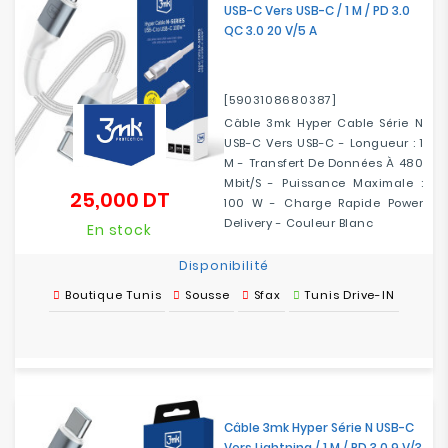
USB-C Vers USB-C / 1 M / PD 3.0
QC 3.0 20 V/5 A
[5903108680387]
Câble 3mk Hyper Cable Série N
USB-C Vers USB-C - Longueur : 1
M - Transfert De Données À 480
Mbit/s - Puissance Maximale :
25,000 DT
Prix
100 W - Charge Rapide Power
Delivery - Couleur Blanc
En stock
Disponibilité
Boutique Tunis
Sousse
Sfax
Tunis Drive-IN
Câble 3mk Hyper Série N USB-C
Vers Lightning / 1 M / PD 3.0 9 V/3