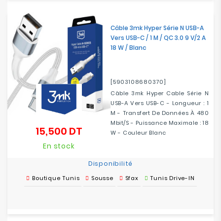
Câble 3mk Hyper Série N USB-A
Vers USB-C / 1 M / QC 3.0 9 V/2 A
18 W / Blanc
[5903108680370]
Câble 3mk Hyper Cable Série N
USB-A Vers USB-C - Longueur : 1
M - Transfert De Données À 480
Mbit/s - Puissance Maximale : 18
15,500 DT
Prix
W - Couleur Blanc
En stock
Disponibilité
Boutique Tunis
Sousse
Sfax
Tunis Drive-IN