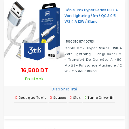
Câble 3mk Hyper Series USB-A
Vers Lightning / 1m / QC 3.0 5
V/2,4 A 12W / Blanc
[5903108740753]
Câble 3mk Hyper Series USB-A
Vers Lightning - Longueur : 1 M
- Transfert De Données À 480
Mbit/s - Puissance Maximale : 12
16,500 DT
Prix
W - Couleur Blanc
En stock
Disponibilité
Boutique Tunis
Sousse
Sfax
Tunis Drive-IN