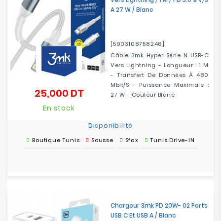
A 27 W / Blanc
[5903108758246]
Câble 3mk Hyper Série N USB-C
Vers Lightning - Longueur : 1 M
- Transfert De Données À 480
Mbit/s - Puissance Maximale :
25,000 DT
Prix
27 W - Couleur Blanc
En stock
Disponibilité
Boutique Tunis
Sousse
Sfax
Tunis Drive-IN
Chargeur 3mk PD 20W- 02 Ports
USB C Et USB A / Blanc