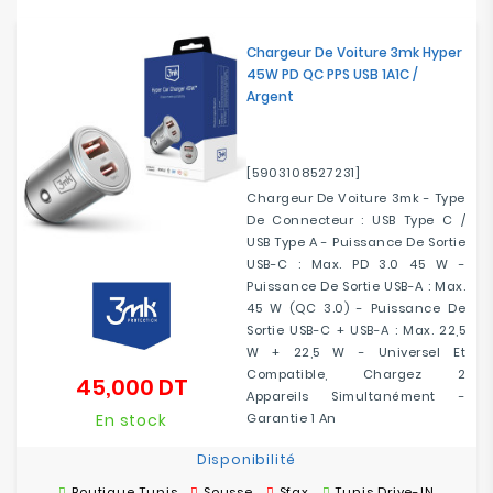
Chargeur De Voiture 3mk Hyper
45W PD QC PPS USB 1A1C /
Argent
[5903108527231]
Chargeur De Voiture 3mk - Type
De Connecteur : USB Type C /
USB Type A - Puissance De Sortie
USB-C : Max. PD 3.0 45 W -
Puissance De Sortie USB-A : Max.
45 W (QC 3.0) - Puissance De
Sortie USB-C + USB-A : Max. 22,5
W + 22,5 W - Universel Et
Compatible, Chargez 2
45,000 DT
Prix
Appareils Simultanément -
En stock
Garantie 1 An
Disponibilité
Boutique Tunis
Sousse
Sfax
Tunis Drive-IN