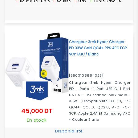
Boutique Tunis
Sousse
Sfax
Tunis Drive-IN
Chargeur 3mk Hyper Charger
PD 33W GaN QC4+ PPS AFC FCP
SCP 1A1C / Blanc
[5903108684323]
Chargeur 3mk Hyper Charger
PD - Ports : 1 Port USB-C, 1 Port
USB-A - Puissance Maximale :
33W - Compatibilité PD 3.0, PPS,
QC4+, QC3.0, QC2.0, AFC, FCP,
45,000 DT
Prix
SCP, Apple 2.4A Et Samsung AFC
En stock
- Couleur Blanc
Disponibilité