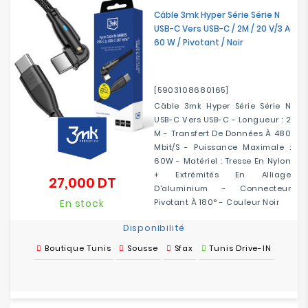
Câble 3mk Hyper Série Série N
USB-C Vers USB-C / 2M / 20 V/3 A
60 W / Pivotant / Noir
[5903108680165]
Câble 3mk Hyper Série Série N
USB-C Vers USB-C - Longueur : 2
M - Transfert De Données À 480
Mbit/s - Puissance Maximale :
60W - Matériel : Tresse En Nylon
+ Extrémités En Alliage
27,000 DT
Prix
D'aluminium - Connecteur
En stock
Pivotant À 180° - Couleur Noir
Disponibilité
Boutique Tunis
Sousse
Sfax
Tunis Drive-IN