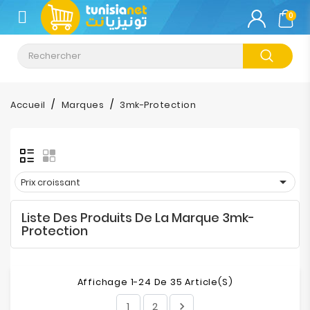
CATÉGORIE
0
Climatisation
Informatique
Accueil
Marques
3mk-Protection
Téléphonie
&
Tablette

Prix croissant
Impression
Liste Des Produits De La Marque 3mk-
Stockage
Protection
TV-
Son-
Affichage 1-24 De 35 Article(s)
Photos
1
2
