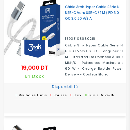
Câble 3mk Hyper Cable Série N
USB-C Vers USB-C / 1 M / PD 3.0
QC 3.0 20 V/3 A
[5903108680219]
Câble 3mk Hyper Cable Série N
USB-C Vers USB-C - Longueur : 1
M - Transfert De Données À 480
Mbit/s - Puissance Maximale :
19,000 DT
Prix
60 W - Charge Rapide Power
Delivery - Couleur Blanc
En stock
Disponibilité
Boutique Tunis
Sousse
Sfax
Tunis Drive-IN