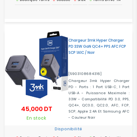
Chargeur 3mk Hyper Charger
PD 33W GaN QC4+ PPS AFC FCP
SCP 1A1C / Noir
[5903108684316]
Chargeur 3mk Hyper Charger
PD - Ports : 1 Port USB-C, 1 Port
USB-A - Puissance Maximale :
33W - Compatibilité PD 3.0, PPS,
QC4+, QC3.0, QC2.0, AFC, FCP,
45,000 DT
Prix
SCP, Apple 2.4A Et Samsung AFC
En stock
- Couleur Noir
Disponibilité