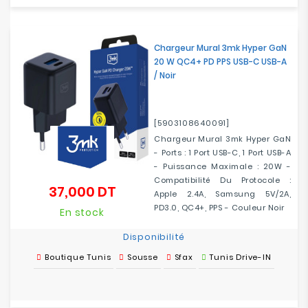
Chargeur Mural 3mk Hyper GaN
20 W QC4+ PD PPS USB-C USB-A
/ Noir
[5903108640091]
Chargeur Mural 3mk Hyper GaN
- Ports : 1 Port USB-C, 1 Port USB-A
- Puissance Maximale : 20W -
Compatibilité Du Protocole :
37,000 DT
Prix
Apple 2.4A, Samsung 5V/2A,
PD3.0, QC4+, PPS - Couleur Noir
En stock
Disponibilité
Boutique Tunis
Sousse
Sfax
Tunis Drive-IN