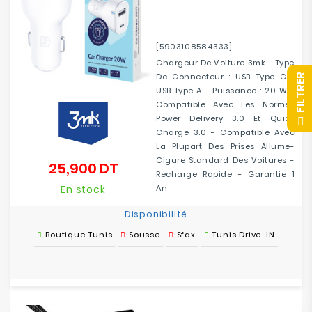
[5903108584333]
Chargeur De Voiture 3mk - Type
De Connecteur : USB Type C /
R
USB Type A - Puissance : 20 W -
Compatible Avec Les Normes
F
I
L
T
R
E
Power Delivery 3.0 Et Quick
Charge 3.0 - Compatible Avec
La Plupart Des Prises Allume-
Cigare Standard Des Voitures -
25,900 DT
Prix
Recharge Rapide - Garantie 1
En stock
An
Disponibilité
Boutique Tunis
Sousse
Sfax
Tunis Drive-IN