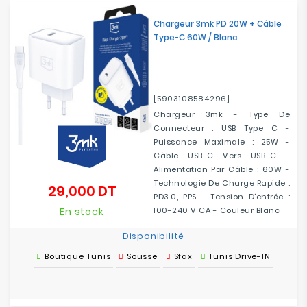
Chargeur 3mk PD 20W + Câble
Type-C 60W / Blanc
[5903108584296]
Chargeur 3mk - Type De
Connecteur : USB Type C -
Puissance Maximale : 25W -
Câble USB-C Vers USB-C -
Alimentation Par Câble : 60W -
Technologie De Charge Rapide :
29,000 DT
Prix
PD3.0, PPS - Tension D'entrée :
En stock
100-240 V CA - Couleur Blanc
Disponibilité
Boutique Tunis
Sousse
Sfax
Tunis Drive-IN