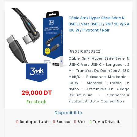
Câble 3mk Hyper Série Série N
USB-C Vers USB-C / 2M / 20 V/5 A
100 W / Pivotant / Noir
[5903108758222]
Câble 3mk Hyper Série Série N
USB-C Vers USB-C - Longueur : 2
M - Transfert De Données À 480
Mbit/s - Puissance Maximale :
100W - Matériel : Tresse En
Nylon + Extrémités En Alliage
29,000 DT
Prix
D'aluminium - Connecteur
En stock
Pivotant À 180° - Couleur Noir
Disponibilité
Boutique Tunis
Sousse
Sfax
Tunis Drive-IN