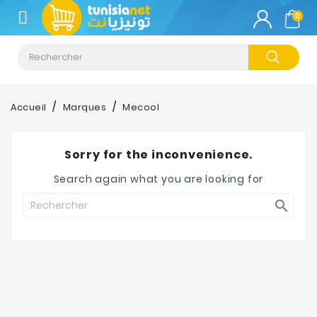
CATÉGORIE
0
Climatisation
Informatique
Accueil
Marques
Mecool
Téléphonie
&
Sorry for the inconvenience.
Tablette
Search again what you are looking for
Impression

Stockage
TV-
Son-
Photos