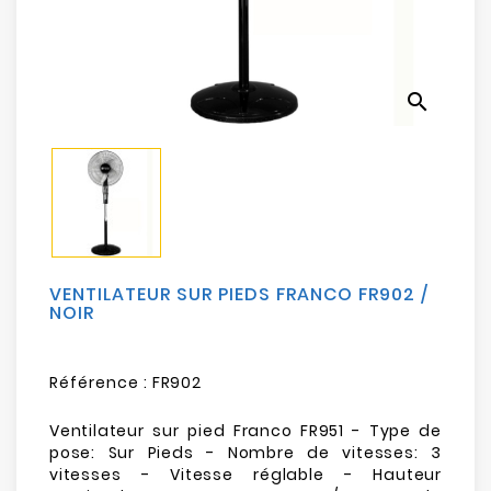
Electroménager
Bureautique
search
Réseau
&
Sécurité
Mobilités
&
Loisirs
VENTILATEUR SUR PIEDS FRANCO FR902 /
NOIR
Référence :
FR902
Ventilateur sur pied Franco FR951 - Type de
pose: Sur Pieds - Nombre de vitesses: 3
vitesses - Vitesse réglable - Hauteur