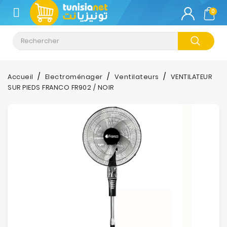
CATÉGORIE
0
Climatisation
Informatique
Accueil
Electroménager
Ventilateurs
VENTILATEUR
SUR PIEDS FRANCO FR902 / NOIR
Téléphonie
&
Tablette
Impression
Stockage
TV-
Son-
Photos