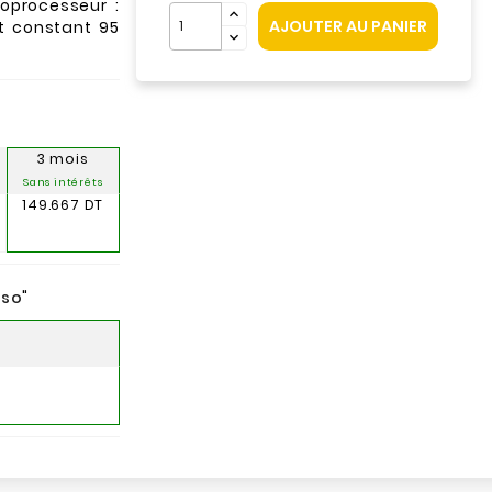
oprocesseur :
AJOUTER AU PANIER
t constant 95
3 mois
Sans intérêts
149.667 DT
nso
"