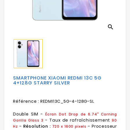
Electroménager
Bureautique
search
Réseau
&
Sécurité
Mobilités
&
Loisirs
SMARTPHONE XIAOMI REDMI 13C 5G
4+128G STARRY SILVER
Référence :
REDMI13C_5G-4-128G-SL
Double SIM -
Écran Dot Drop de
6.74"
Corning
- Taux de rafraîchissement
Gorilla Glass 3
90
-
Résolution :
- Processeur
Hz
720 x 1600 pixels