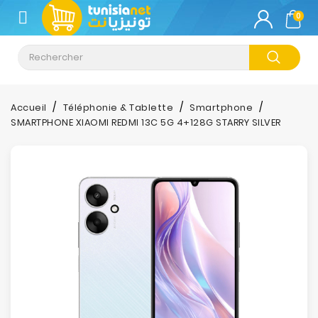
CATÉGORIE
0
Climatisation
Informatique
Accueil
Téléphonie & Tablette
Smartphone
SMARTPHONE XIAOMI REDMI 13C 5G 4+128G STARRY SILVER
Téléphonie
&
Tablette
Impression
Stockage
TV-
Son-
Photos