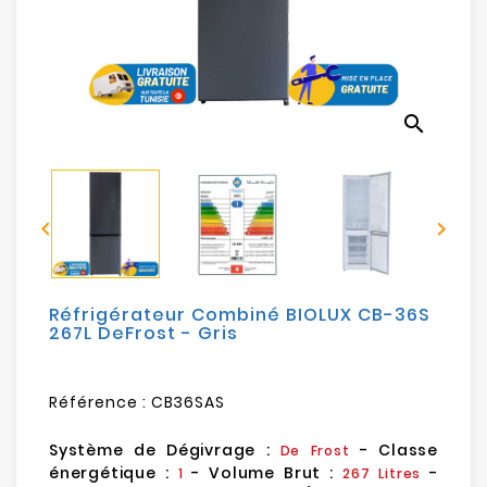
Electroménager
Bureautique
search
Réseau
&
Sécurité


Mobilités
&
Loisirs
Réfrigérateur Combiné BIOLUX CB-36S
267L DeFrost - Gris
Référence :
CB36SAS
Système de Dégivrage :
- Classe
De Frost
énergétique :
-
Volume Brut :
-
1
267 Litres