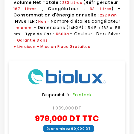
Volume Net Totale :
(Réfrigérateur :
230 Litres
, Congélateur :
) -
167 Litres
63 Litres
Consommation d'énergie annuelle :
-
222 KWh
INVERTER :
- Nombre d'étoiles congélateur
Non
:
- Dimensions (LxHXP) :
★
★
★★
54.5 x 162 x 58
- Couleur : Dark Silver
cm -
Type de Gaz :
R600a
-
Garantie 3 ans
+ Livraison + Mise en Place Gratuites
Disponibilté :
En stock
1 039,000 DT
979,000 DT
TTC
Économisez 60,000 DT