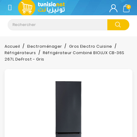
CATÉGORIE
0
Climatisation
Informatique
Accueil
Electroménager
Gros Electro Cuisine
Réfrigérateurs
Réfrigérateur Combiné BIOLUX CB-36S
Téléphonie
267L DeFrost - Gris
&
Tablette
Impression
Stockage
TV-
Son-
Photos