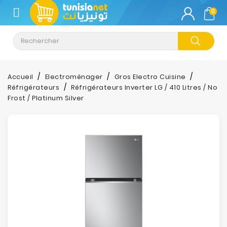
CATÉGORIE
0
Climatisation
Informatique
Accueil
Electroménager
Gros Electro Cuisine
Réfrigérateurs
Réfrigérateurs Inverter LG / 410 Litres / No
Téléphonie
Frost / Platinum Silver
&
Tablette
Impression
Stockage
TV-
Son-
Photos