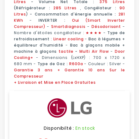
Litres
- Volume Net Totale :
375 Litres
(Réfrigérateur :
285 Litres
, Congélateur :
90
Litres
) - Consommation d'énergie annuelle :
281
KWh
-
INVERTER :
Oui (
Smart Inverter
Compresseur
)
-
Smartdiagnosis
-
Désodorisant
-
Nombre d'étoiles congélateur :
★
★
★★
-
Type de
refroidissement
:
Linear cooling
-
Bac à légumes +
équilibreur d'humidité
-
Bac à glaçons mobile +
machine à glaçons
tactile
-
Multi Air Flow
-
Door
Cooling+
- Dimensions (LxHXP) : 700
x
1720
x
680
mm
-
Type de Gaz :
R600a
- Couleur : Silver -
Garantie 3 ans
+ Garantie 10 ans Sur le
Compresseur
+ Livraison et Mise en Place Gratuites
Disponibilté :
En stock