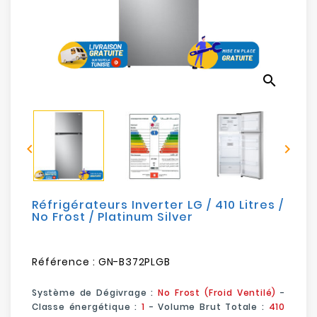
Electroménager
Bureautique
search
Réseau
&
Sécurité


Mobilités
&
Loisirs
Réfrigérateurs Inverter LG / 410 Litres /
No Frost / Platinum Silver
Référence :
GN-B372PLGB
Système de Dégivrage :
No Frost (Froid Ventilé)
-
Classe énergétique :
1
-
Volume Brut Totale :
410