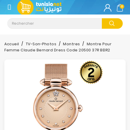
CATÉGORIE
0
Climatisation
Informatique
Accueil
TV-Son-Photos
Montres
Montre Pour
Femme Claude Bernard Dress Code 20500 37R BEIR2
Téléphonie
&
Tablette
Impression
Stockage
TV-
Son-
Photos