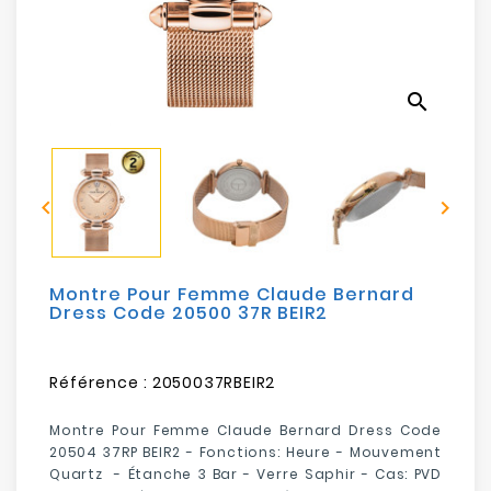
Electroménager
Bureautique
search
Réseau
&
Sécurité


Mobilités
&
Loisirs
Montre Pour Femme Claude Bernard
Dress Code 20500 37R BEIR2
Référence :
2050037RBEIR2
Montre Pour Femme Claude Bernard Dress Code
20504 37RP BEIR2 - Fonctions: Heure - Mouvement
Quartz - Étanche 3 Bar - Verre Saphir - Cas: PVD