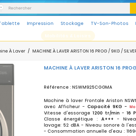
Tablette
Impression
Stockage
TV-Son-Photos
Mobilités & Loisirs
ine À Laver
MACHINE À LAVER ARISTON 16 PROG / 9KG / SILV
MACHINE À LAVER ARISTON 16 PROG 
Référence :
NSWM925CGGMA
Machine à laver Frontale Ariston N
avec Afficheur -
Capacité 9KG -
Mo
Vitesse d'essorage
1200 tr/min
-
16 
Classe énergétique :
A+++
- Nivea
lavage: 52 dBA - Niveau sonore à l'e
- Consommation annuelle d'eau : 11690