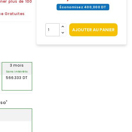
ner plus de 100
Économisez 400,000 DT
ice Gratuites
AJOUTER AU PANIER
3 mois
Sans intérêts
566.333 DT
nso
"