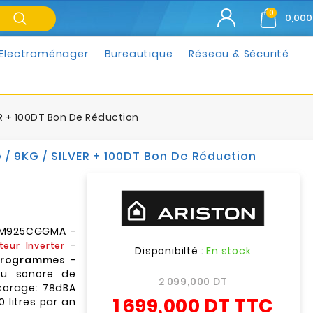
0
0,000
Electroménager
Bureautique
Réseau & Sécurité
ER + 100DT Bon De Réduction
/ 9KG / SILVER + 100DT Bon De Réduction
SWM925CGGMA -
-
teur Inverter
Disponibilté :
En stock
Programmes
-
u sonore de
2 099,000 DT
ssorage: 78dBA
1 699,000 DT
TTC
 litres par an