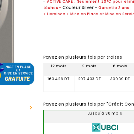
-
ACTIVE CARE : Seulement 20°C pour élimi
Couleur Silver -
tâches -
Garantie 3 ans
+ Livraison + Mise en Place et Mise en Serv
Payez en plusieurs fois par traites
12 mois
9 mois
6 mois
160.426 DT
207.403 DT
300.39 DT
Payez en plusieurs fois par "
Crédit Co

Jusqu'à 36 mois