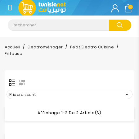
CATÉGORIE
0
Climatisation
Informatique
Accueil
Electroménager
Petit Electro Cuisine
Friteuse
Téléphonie
&
Tablette
Impression

Prix croissant
Stockage
Affichage 1-2 De 2 Article(s)
TV-
Son-
Photos