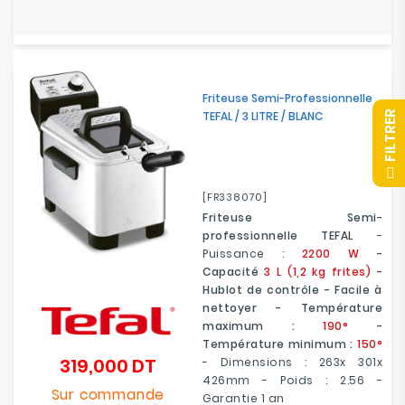
Friteuse Semi-Professionnelle
R
TEFAL / 3 LITRE / BLANC
F
I
L
T
R
E
[FR338070]
Friteuse Semi-
professionnelle TEFAL
-
Puissance :
2200 W
-
Capacité
3 L (1,2 kg frites)
-
Hublot de contrôle - Facile à
nettoyer - Température
maximum :
190°
-
Température minimum :
150°
319,000 DT
- Dimensions : 263x 301x
Prix
426mm - Poids : 2.56 -
Sur commande
Garantie 1 an