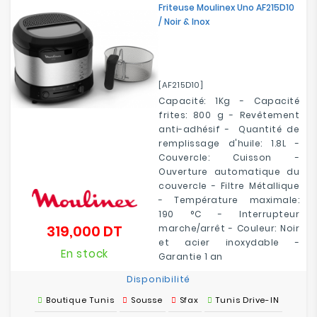
Friteuse Moulinex Uno AF215D10
Electroménager
/ Noir & Inox
Bureautique
[AF215D10]
Réseau
&
Capacité: 1Kg - Capacité
Sécurité
frites: 800 g - Revêtement
anti-adhésif - Quantité de
remplissage d'huile: 1.8L -
Mobilités
Couvercle: Cuisson -
&
Ouverture automatique du
Loisirs
couvercle - Filtre Métallique
- Température maximale:
190 °C - Interrupteur
319,000 DT
marche/arrêt - Couleur: Noir
Prix
et acier inoxydable -
En stock
Garantie 1 an
Disponibilité
Boutique Tunis
Sousse
Sfax
Tunis Drive-IN