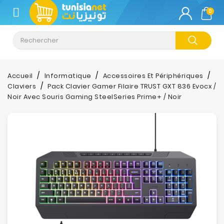
CATÉGORIE
0
Climatisation
Informatique
Accueil
Informatique
Accessoires Et Périphériques
Claviers
Pack Clavier Gamer Filaire TRUST GXT 836 Evocx /
Téléphonie
Noir Avec Souris Gaming SteelSeries Prime+ / Noir
&
Tablette
Impression
Stockage
TV-
Son-
Photos