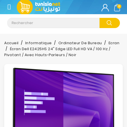
CATÉGORIE
0
Climatisation
Informatique
Accueil
Informatique
Ordinateur De Bureau
Ecran
Écran Dell E2425HS 24" Edge LED Full HD VA / 100 Hz /
Téléphonie
Pivotant / Avec Hauts-Parleurs / Noir
&
Tablette
Impression
Stockage
TV-
Son-
Photos