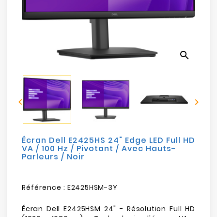
Electroménager
Bureautique
search
Réseau
&
Sécurité


Mobilités
&
Loisirs
Écran Dell E2425HS 24" Edge LED Full HD
VA / 100 Hz / Pivotant / Avec Hauts-
Parleurs / Noir
Référence :
E2425HSM-3Y
Écran Dell E2425HSM 24" - Résolution Full HD