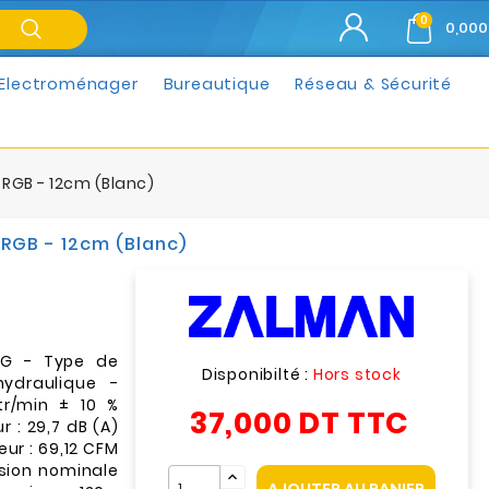
0
0,000
Electroménager
Bureautique
Réseau & Sécurité
 RGB - 12cm (Blanc)
 RGB - 12cm (Blanc)
RBG - Type de
Disponibilté :
Hors stock
hydraulique -
tr/min ± 10 %
37,000 DT
TTC
 : 29,7 dB (A)
eur : 69,12 CFM
nsion nominale