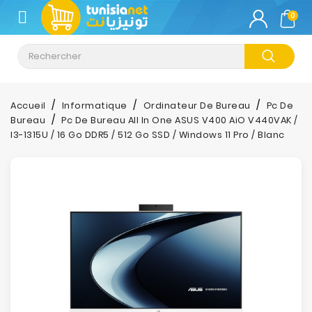
CATÉGORIE
0
Climatisation
Informatique
Accueil
Informatique
Ordinateur De Bureau
Pc De
Bureau
Pc De Bureau All In One ASUS V400 AiO V440VAK /
Téléphonie
I3-1315U / 16 Go DDR5 / 512 Go SSD / Windows 11 Pro / Blanc
&
Tablette
Impression
Stockage
TV-
Son-
Photos