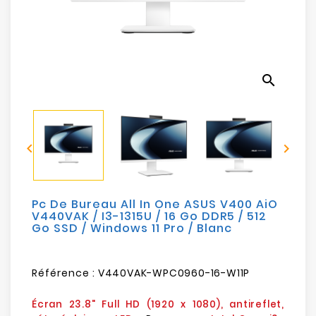
Electroménager
Bureautique
search
Réseau
&
Sécurité


Mobilités
&
Loisirs
Pc De Bureau All In One ASUS V400 AiO
V440VAK / I3-1315U / 16 Go DDR5 / 512
Go SSD / Windows 11 Pro / Blanc
Référence :
V440VAK-WPC0960-16-W11P
Écran 23.8" Full HD (1920 x 1080), antireflet,