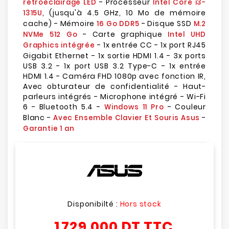
- Processeur
rétroéclairage LED
Intel Core i3-
, (jusqu'à 4.5 GHz, 10 Mo de mémoire
1315U
cache) - Mémoire
- Disque SSD
16 Go DDR5
M.2
- Carte graphique
NVMe 512 Go
Intel UHD
- 1x entrée CC - 1x port RJ45
Graphics intégrée
Gigabit Ethernet - 1x sortie HDMI 1.4 - 3x ports
USB 3.2 - 1x port USB 3.2 Type-C - 1x entrée
HDMI 1.4 - Caméra FHD 1080p avec fonction IR,
Avec obturateur de confidentialité - Haut-
parleurs intégrés - Microphone intégré - Wi-Fi
6 - Bluetooth 5.4 -
- Couleur
Windows 11 Pro
Blanc -
-
Avec Ensemble Clavier Et Souris Asus
Garantie 1 an
Disponibilté :
Hors stock
1 729,000 DT
TTC