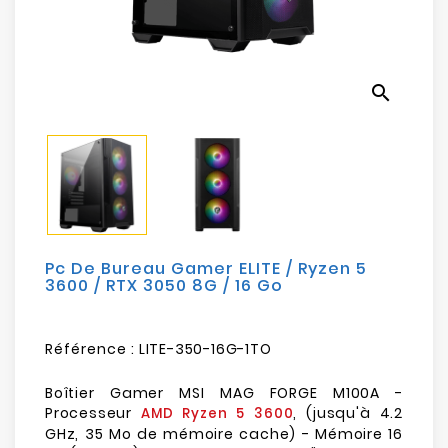
Electroménager
Bureautique
search
Réseau
&
Sécurité
Mobilités
&
Loisirs
Pc De Bureau Gamer ELITE / Ryzen 5
3600 / RTX 3050 8G / 16 Go
Référence :
LITE-350-16G-1TO
Boîtier Gamer MSI MAG FORGE M100A -
Processeur
, (jusqu'à 4.2
AMD Ryzen 5 3600
GHz, 35 Mo de mémoire cache) - Mémoire 16