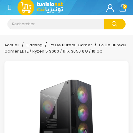
CATÉGORIE
0
Climatisation
Informatique
Accueil
Gaming
Pc De Bureau Gamer
Pc De Bureau
Gamer ELITE / Ryzen 5 3600 / RTX 3050 8G / 16 Go
Téléphonie
&
Tablette
Impression
Stockage
TV-
Son-
Photos