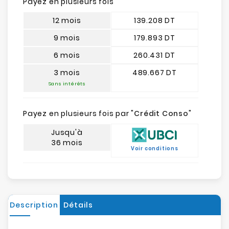
Payez en plusieurs fois
12 mois
139.208 DT
9 mois
179.893 DT
6 mois
260.431 DT
3 mois
489.667 DT
Sans intérêts
Payez en plusieurs fois par "
Crédit Conso
"
Jusqu'à
36 mois
Voir conditions
Description
Détails