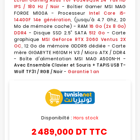
Écran Gaming Asus TUF VG249Q3A 24" Full HD
- Boîtier Gamer MSI MAG
IPS / 180 Hz / Noir
FORGE M100A - Processeur
Intel Core i5-
, (jusqu'à 4.7 Ghz, 20
14400F 14e génération
Mo de mémoire cache) - RAM
16 Go (2x 8 Go)
- Disque SSD 2.5" SATA
- Carte
DDR4
512 Go
graphique
MSI GeForce RTX 3060 Ventus 2X
, 12 Go de mémoire GDDR6 dédiée - Carte
OC
mère GIGABYTE H610M H V3 / Micro ATX / DDR4
- Boîte d'alimentation MSI MAG A500N-H -
Avec Ensemble Clavier et Souris + TAPIS USB T-
-
Wolf TF31 / RGB / Noir
Garantie 1 an
Disponibilté :
Hors stock
2 489,000 DT
TTC