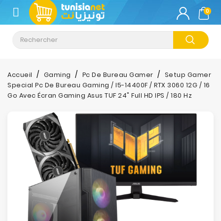
CATÉGORIE
0
Climatisation
Informatique
Accueil
Gaming
Pc De Bureau Gamer
Setup Gamer
Special Pc De Bureau Gaming / I5-14400F / RTX 3060 12G / 16
Téléphonie
Go Avec Écran Gaming Asus TUF 24" Full HD IPS / 180 Hz
&
Tablette
Impression
Stockage
TV-
Son-
Photos