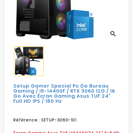
Electroménager
Bureautique
search
Réseau
&
Sécurité
Mobilités
&
Loisirs
Setup Gamer Special Pc De Bureau
Gaming / I5-14400F / RTX 3060 12G / 16
Go Avec Écran Gaming Asus TUF 24"
Full HD IPS / 180 Hz
Référence :
SETUP-3060-101