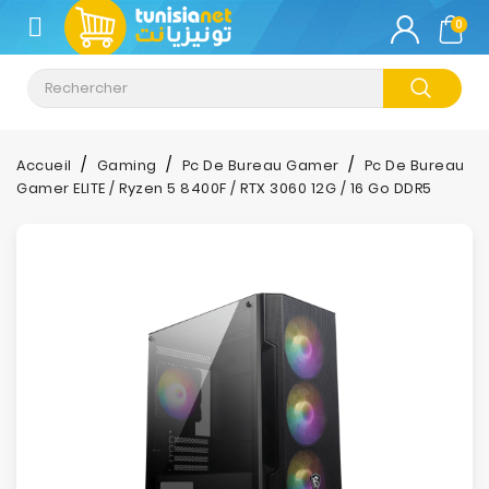
CATÉGORIE
0
Climatisation
Informatique
Accueil
Gaming
Pc De Bureau Gamer
Pc De Bureau
Gamer ELITE / Ryzen 5 8400F / RTX 3060 12G / 16 Go DDR5
Téléphonie
&
Tablette
Impression
Stockage
TV-
Son-
Photos