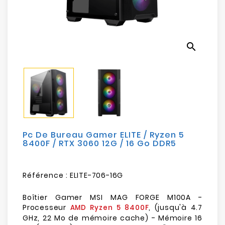
Electroménager
Bureautique
search
Réseau
&
Sécurité
Mobilités
&
Loisirs
Pc De Bureau Gamer ELITE / Ryzen 5
8400F / RTX 3060 12G / 16 Go DDR5
Référence :
ELITE-706-16G
Boîtier Gamer MSI MAG FORGE M100A -
Processeur
, (jusqu'à 4.7
AMD Ryzen 5 8400F
GHz, 22 Mo de mémoire cache) - Mémoire 16