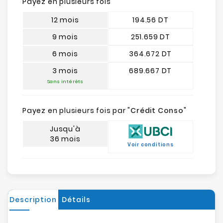
Payez en plusieurs fois
12 mois
194.56 DT
9 mois
251.659 DT
6 mois
364.672 DT
3 mois
689.667 DT
Sans intérêts
Payez en plusieurs fois par "
Crédit Conso
"
Jusqu'à
36 mois
Voir conditions
Description
Détails