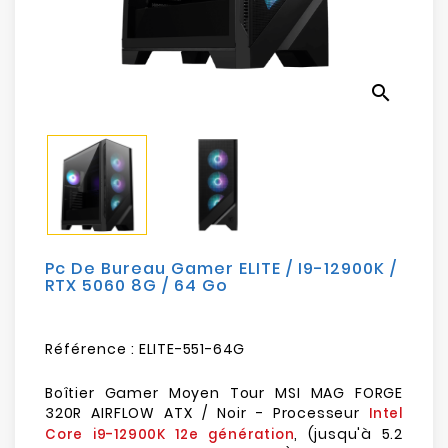
Electroménager
Bureautique
search
Réseau
&
Sécurité
Mobilités
&
Loisirs
Pc De Bureau Gamer ELITE / I9-12900K /
RTX 5060 8G / 64 Go
Référence :
ELITE-551-64G
Boîtier Gamer Moyen Tour MSI MAG FORGE
320R AIRFLOW ATX / Noir - Processeur
Intel
, (jusqu'à 5.2
Core i9-12900K 12e génération