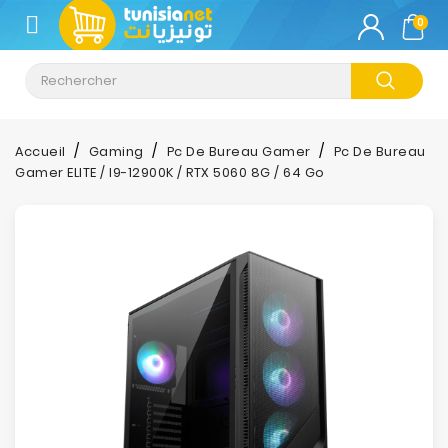
CATÉGORIE
0
Climatisation
Informatique
Accueil
Gaming
Pc De Bureau Gamer
Pc De Bureau
Gamer ELITE / I9-12900K / RTX 5060 8G / 64 Go
Téléphonie
&
Tablette
Impression
Stockage
TV-
Son-
Photos