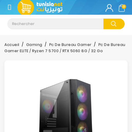
CATÉGORIE
0
Climatisation
Informatique
Accueil
Gaming
Pc De Bureau Gamer
Pc De Bureau
Gamer ELITE / Ryzen 7 5700 / RTX 5060 8G / 32 Go
Téléphonie
&
Tablette
Impression
Stockage
TV-
Son-
Photos