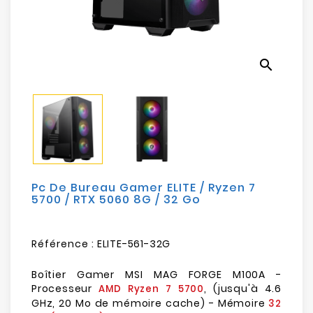
Electroménager
Bureautique
search
Réseau
&
Sécurité
Mobilités
&
Loisirs
Pc De Bureau Gamer ELITE / Ryzen 7
5700 / RTX 5060 8G / 32 Go
Référence :
ELITE-561-32G
Boîtier Gamer MSI MAG FORGE M100A -
Processeur
, (jusqu'à 4.6
AMD Ryzen 7 5700
GHz, 20 Mo de mémoire cache) - Mémoire
32