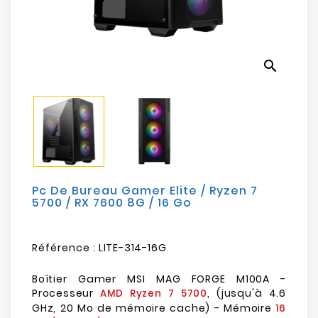
Electroménager
Bureautique
search
Réseau
&
Sécurité
Mobilités
&
Loisirs
Pc De Bureau Gamer Elite / Ryzen 7
5700 / RX 7600 8G / 16 Go
Référence :
LITE-314-16G
Boîtier Gamer MSI MAG FORGE M100A -
Processeur
, (jusqu'à 4.6
AMD Ryzen 7 5700
GHz, 20 Mo de mémoire cache) - Mémoire
16