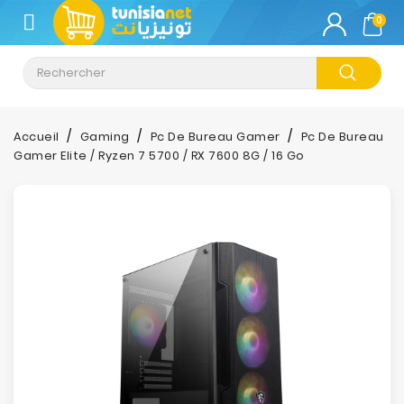
CATÉGORIE
0
Climatisation
Informatique
Accueil
Gaming
Pc De Bureau Gamer
Pc De Bureau
Gamer Elite / Ryzen 7 5700 / RX 7600 8G / 16 Go
Téléphonie
&
Tablette
Impression
Stockage
TV-
Son-
Photos