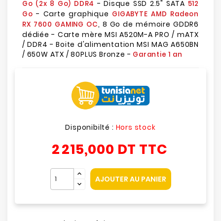
- Disque SSD 2.5" SATA
Go (2x 8 Go) DDR4
512
- Carte graphique
Go
GIGABYTE AMD Radeon
, 8 Go de mémoire GDDR6
RX 7600 GAMING OC
dédiée - Carte mère MSI A520M-A PRO / mATX
/ DDR4 - Boite d'alimentation MSI MAG A650BN
/ 650W ATX / 80PLUS Bronze -
Garantie 1 an
Disponibilté :
Hors stock
2 215,000 DT
TTC
AJOUTER AU PANIER