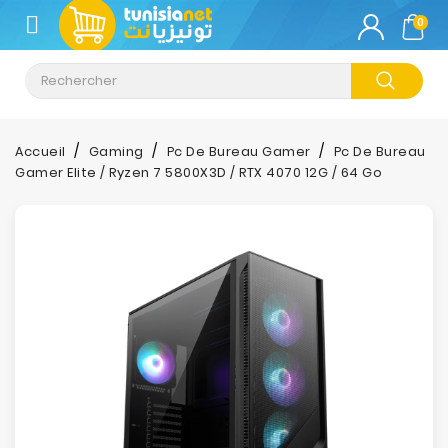
CATÉGORIE
0
Climatisation
Informatique
Accueil
Gaming
Pc De Bureau Gamer
Pc De Bureau
Gamer Elite / Ryzen 7 5800X3D / RTX 4070 12G / 64 Go
Téléphonie
&
Tablette
Impression
Stockage
TV-
Son-
Photos