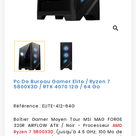
Electroménager
Bureautique
search
Réseau
&
Sécurité
Mobilités
&
Loisirs
Pc De Bureau Gamer Elite / Ryzen 7
5800X3D / RTX 4070 12G / 64 Go
Référence :
ELITE-412-64G
Boîtier Gamer Moyen Tour MSI MAG FORGE
320R AIRFLOW ATX / Noir - Processeur
AMD
, (jusqu'à 4.5 GHz, 100 Mo de
Ryzen 7 5800X3D