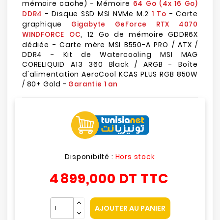
mémoire cache) - Mémoire
64 Go (4x 16 Go)
- Disque SSD MSI NVMe M.2
- Carte
DDR4
1 To
graphique
Gigabyte GeForce RTX 4070
, 12 Go de mémoire GDDR6X
WINDFORCE OC
dédiée - Carte mère MSI B550-A PRO / ATX /
DDR4 - Kit de Watercooling MSI MAG
CORELIQUID A13 360 Black / ARGB - Boîte
d'alimentation AeroCool KCAS PLUS RGB 850W
/ 80+ Gold -
Garantie 1 an
Disponibilté :
Hors stock
4 899,000 DT
TTC
AJOUTER AU PANIER