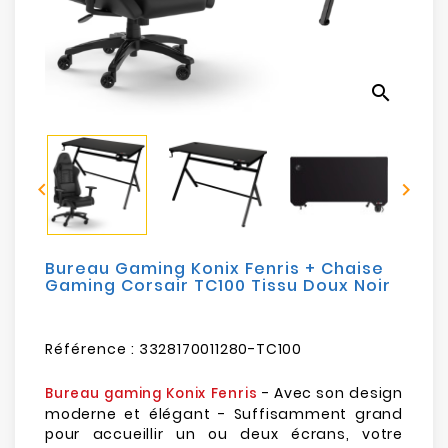
Electroménager
Bureautique
search
Réseau
&
Sécurité


Mobilités
&
Loisirs
Bureau Gaming Konix Fenris + Chaise
Gaming Corsair TC100 Tissu Doux Noir
Référence :
3328170011280-TC100
- Avec son design
Bureau gaming Konix Fenris
moderne et élégant - Suffisamment grand
pour accueillir un ou deux écrans, votre