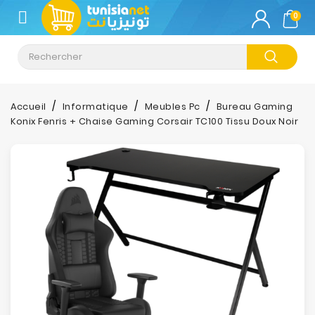
CATÉGORIE
0
Climatisation
Informatique
Accueil
Informatique
Meubles Pc
Bureau Gaming
Konix Fenris + Chaise Gaming Corsair TC100 Tissu Doux Noir
Téléphonie
&
Tablette
Impression
Stockage
TV-
Son-
Photos