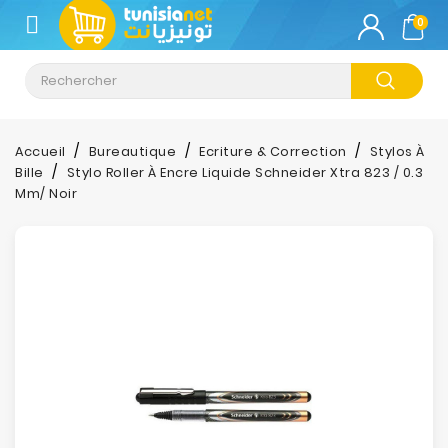
CATÉGORIE
0
Climatisation
Informatique
Accueil
Bureautique
Ecriture & Correction
Stylos À
Bille
Stylo Roller À Encre Liquide Schneider Xtra 823 / 0.3
Téléphonie
Mm/ Noir
&
Tablette
Impression
Stockage
TV-
Son-
Photos