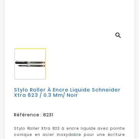
Electroménager
Bureautique
search
Réseau
&
Sécurité
Mobilités
&
Loisirs
Stylo Roller À Encre Liquide Schneider
Xtra 823 / 0.3 Mm/ Noir
Référence :
8231
Stylo Roller Xtra 823 à encre liquide avec pointe
conique en acier inoxydable pour une écriture