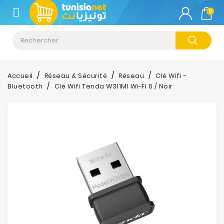
CATÉGORIE
0
Climatisation
Informatique
Accueil
Réseau & Sécurité
Réseau
Clé Wifi -
Bluetooth
Clé Wifi Tenda W311MI Wi-Fi 6 / Noir
Téléphonie
&
Tablette
Impression
Stockage
TV-
Son-
Photos