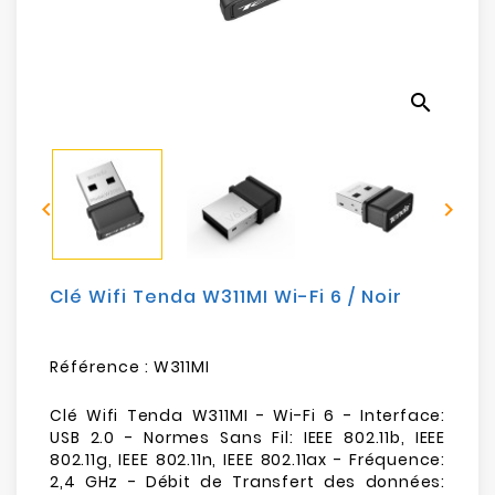
Electroménager
Bureautique
search
Réseau
&
Sécurité


Mobilités
&
Loisirs
Clé Wifi Tenda W311MI Wi-Fi 6 / Noir
Référence :
W311MI
Clé Wifi Tenda W311MI - Wi-Fi 6 - Interface:
USB 2.0 - Normes Sans Fil: IEEE 802.11b, IEEE
802.11g, IEEE 802.11n, IEEE 802.11ax - Fréquence:
2,4 GHz - Débit de Transfert des données: