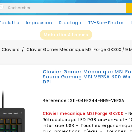
Tablette
Impression
Stockage
TV-Son-Photos
Mobilités & Loisirs
Claviers
Clavier Gamer Mécanique MSI Forge GK300 / 9 M
Clavier Gamer Mécanique MSI For
Souris Gaming MSI VERSA 300 Wir
DPI
Référence :
S11-04FR244-HH9-VERSA
- N
Clavier mécanique MSI Forge GK300
Rétroéclairage LED RGB arc-en-ciel - 
Interface USB - Touches ergonomique
aux projections d'eau - Touches d