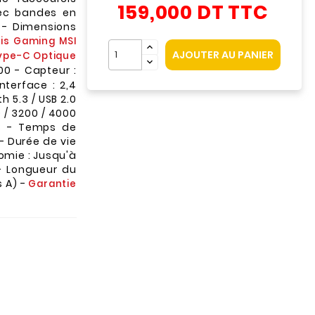
159,000 DT
TTC
vec bandes en
 - Dimensions
is Gaming MSI
AJOUTER AU PANIER
Type-C Optique
0 - Capteur :
nterface : 2,4
h 5.3 / USB 2.0
00 / 3200 / 4000
GB - Temps de
 - Durée de vie
nomie : Jusqu'à
- Longueur du
s A) -
Garantie