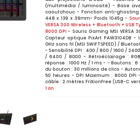
(multimédia / luminosité) - Base a
caoutchouc - Fonction anti-ghosting
448 x 139 x 39mm- Poids 1045g -
Sour
VERSA 300 Wireless + Bluetooth + USB 
- Souris Gaming MSI VERSA 30
8000 DPI
Capteur optique PixArt PAW3104DB - I
GHz sans fil (MSI SWIFTSPEED) / Bluetoot
- Sensibilité DPI : 400 / 800 / 1600 / 24
/ 6400 / 8000 - Rétroéclairage : R
réponse : 1000 Hz / 1 ms - - Boutons : 6
du bouton : 30 millions de clics - Auto
50 heures - DPI Maximum : 8000 DPI 
câble : 2 mètres FriXionFree (USB-C ver
1 an
