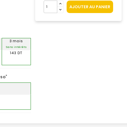
AJOUTER AU PANIER
3 mois
Sans intérêts
143 DT
nso
"