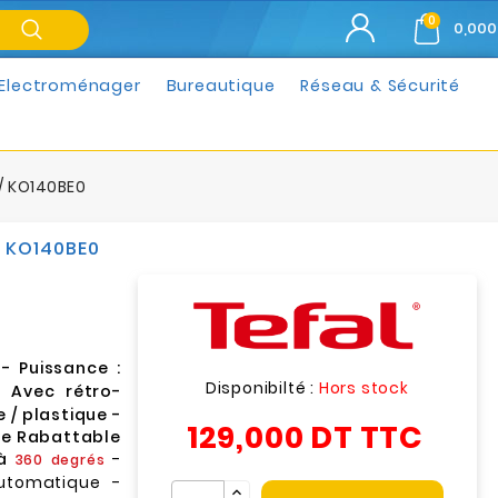
0
0,000
Electroménager
Bureautique
Réseau & Sécurité
e / KO140BE0
 / KO140BE0
- Puissance :
Disponibilté :
Hors stock
 Avec rétro-
 / plastique -
129,000 DT
TTC
le Rabattable
à
-
360 degrés
utomatique -