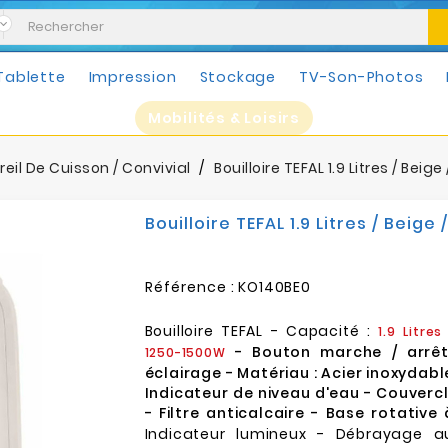
Tablette
Impression
Stockage
TV-Son-Photos
Mobilités & Loisirs
eil De Cuisson / Convivial
Bouilloire TEFAL 1.9 Litres / Beig
Bouilloire TEFAL 1.9 Litres / Beige
Référence :
KO140BE0
Bouilloire TEFAL - Capacité :
1.9 Litres
- Bouton marche / arrêt
1250-1500W
éclairage - Matériau : Acier inoxydable
Indicateur de niveau d'eau - Couverc
- Filtre anticalcaire - Base rotative 
Indicateur lumineux - Débrayage a