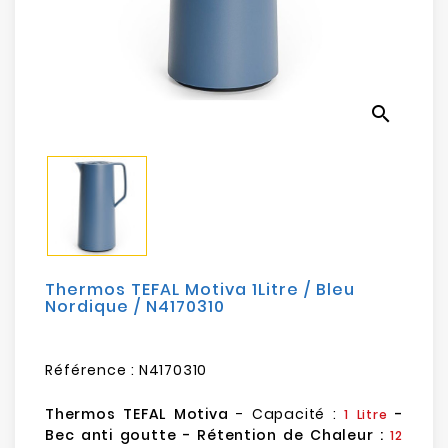
Electroménager
Bureautique
search
Réseau
&
Sécurité
Mobilités
&
Loisirs
Thermos TEFAL Motiva 1Litre / Bleu
Nordique / N4170310
Référence :
N4170310
Thermos TEFAL Motiva
- Capacité :
-
1 Litre
Bec anti goutte - Rétention de Chaleur :
12