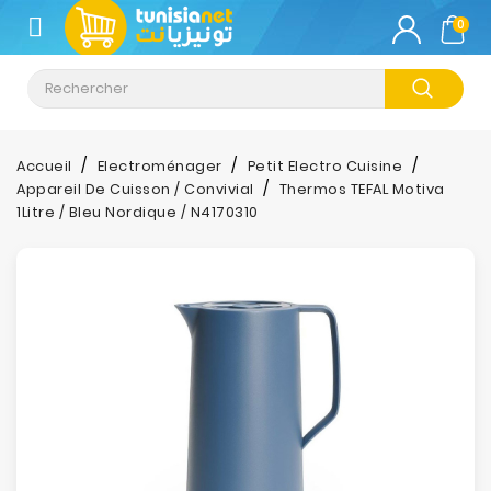
CATÉGORIE
0
Climatisation
Informatique
Accueil
Electroménager
Petit Electro Cuisine
Appareil De Cuisson / Convivial
Thermos TEFAL Motiva
Téléphonie
1Litre / Bleu Nordique / N4170310
&
Tablette
Impression
Stockage
TV-
Son-
Photos