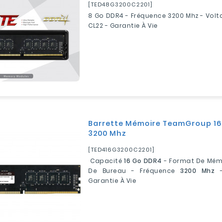
[TED48G3200C2201]
8 Go DDR4
- Fréquence 3200 Mhz - Volt
CL22 - Garantie À Vie
Barrette Mémoire TeamGroup 16
3200 Mhz
[TED416G3200C2201]
Capacité
16 Go DDR4
- Format De Mé
De Bureau - Fréquence
3200 Mhz
-
Garantie À Vie