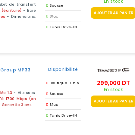
En stock
bit de transfert
Sousse
 (écriture)
- Baie
AJOUTER AU PANIER
res
- Dimensions:
Sfax
Tunis Drive-IN
Disponibilité
amGroup MP33
299,000 DT
Pr
Boutique Tunis
En stock
Me 1.3
- Vitesses:
Sousse
u'à 1700 Mbps (en
AJOUTER AU PANIER
-
Garantie 3 ans
Sfax
Tunis Drive-IN