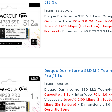
512 Go
[TM8FP6512G0C101]
Disque Dur Interne SSD M.2 TeamGrou
Go
- Interface
PCIe 3.0 X4 Avec NVM
Jusqu'à 1700 Mbps (en Lecture), Jusq
Ecriture)
- Dimensions 80 X 22 X 2.3 M
Disque Dur Interne SSD M.2 Te
Pro / 1 To
[TM8FPD001T0C101]
Disque Dur Interne SSD M.2 TeamG
Capacité : 1 To
- Interface
PCIe 3.0 X
Vitesses :
Jusqu'à 2100 Mbps (en Lectu
Mbps (en Ecriture)
- Dimensions : 80
Garantie 3 Ans