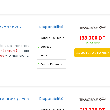
Disponibilité
CX2 256 Go
163,000 DT
Pr
Boutique Tunis
En stock
ébit De Transfert
Sousse
 (écriture)
- Baie
AJOUTER AU PANIER
res
- Dimensions:
Sfax
Tunis Drive-IN
Disponibilité
te DDR4 / 3200
212,000 DT
Pr
Boutique Tunis