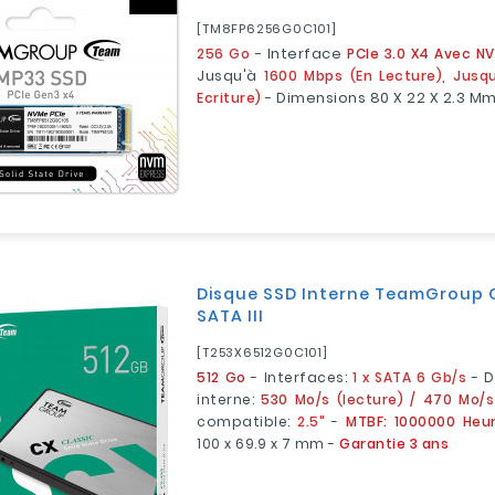
[TM8FP6256G0C101]
256 Go
- Interface
PCIe 3.0 X4 Avec NV
Jusqu'à
1600 Mbps (en Lecture), Jusq
Ecriture)
- Dimensions 80 X 22 X 2.3 M
Disque SSD Interne TeamGroup C
SATA III
[T253X6512G0C101]
512 Go
- Interfaces:
1 x SATA 6 Gb/s
- D
interne:
530 Mo/s (lecture) / 470 Mo/s
compatible:
2.5"
-
MTBF: 1000000 Heu
100 x 69.9 x 7 mm -
Garantie 3 ans