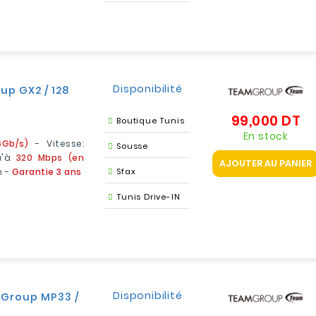
Disponibilité
up GX2 / 128
99,000 DT
Pr
Boutique Tunis
En stock
6Gb/s)
- Vitesse:
Sousse
qu'à
320 Mbps
(en
AJOUTER AU PANIER
m -
Garantie 3 ans
Sfax
Tunis Drive-IN
Disponibilité
mGroup MP33 /