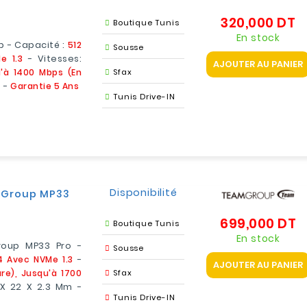
320,000 DT
Pr
Boutique Tunis
En stock
p - Capacité :
512
Sousse
e 1.3
- Vitesses:
AJOUTER AU PANIER
u'à 1400 Mbps (en
Sfax
m -
Garantie 5 Ans
Tunis Drive-IN
Disponibilité
amGroup MP33
699,000 DT
Pr
Boutique Tunis
En stock
roup MP33 Pro -
Sousse
4 Avec NVMe 1.3
-
AJOUTER AU PANIER
re), Jusqu'à 1700
Sfax
 X 22 X 2.3 Mm -
Tunis Drive-IN