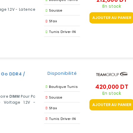
En stock
age 1.2V - Latence
Sousse
AJOUTER AU PANIER
Sfax
Tunis Drive-IN
Disponibilité
 Go DDR4 /
420,000 DT
Pr
Boutique Tunis
En stock
moire
DIMM
Pour Pc
Sousse
 Voltage 1.2V -
AJOUTER AU PANIER
Sfax
Tunis Drive-IN