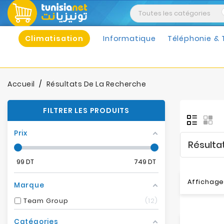
Climatisation
Informatique
Téléphonie & 
Accueil
Résultats De La Recherche
FILTRER LES PRODUITS
Prix
Résulta
99
DT
749
DT
Affichage 
Marque
Team Group
12
Catégories