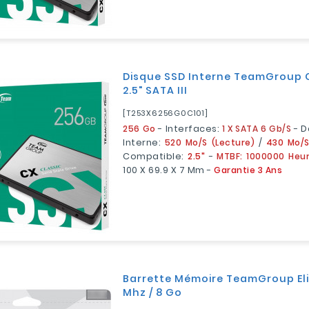
Disque SSD Interne TeamGroup 
2.5" SATA III
[T253X6256G0C101]
256 Go
- Interfaces:
1 X SATA 6 Gb/s
- D
Interne:
520 Mo/s (lecture)
/
430 Mo/s
Compatible:
2.5"
-
MTBF: 1000000 Heu
100 X 69.9 X 7 Mm -
Garantie 3 Ans
Barrette Mémoire TeamGroup Eli
Mhz / 8 Go