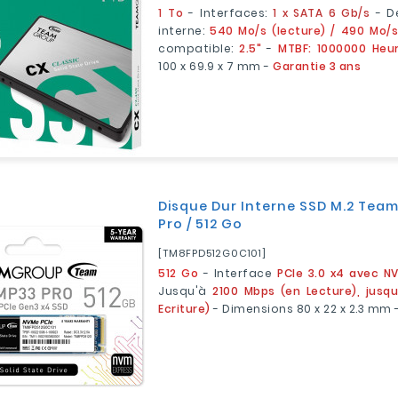
1 To
- Interfaces:
1 x SATA 6 Gb/s
- Dé
interne:
540 Mo/s (lecture) / 490 Mo/s
compatible:
2.5"
-
MTBF: 1000000 Heu
100 x 69.9 x 7 mm -
Garantie 3 ans
Disque Dur Interne SSD M.2 Te
Pro / 512 Go
[TM8FPD512G0C101]
512 Go
- Interface
PCIe 3.0 x4 avec NV
Jusqu'à
2100 Mbps (en Lecture), jusq
Ecriture)
- Dimensions 80 x 22 x 2.3 mm 