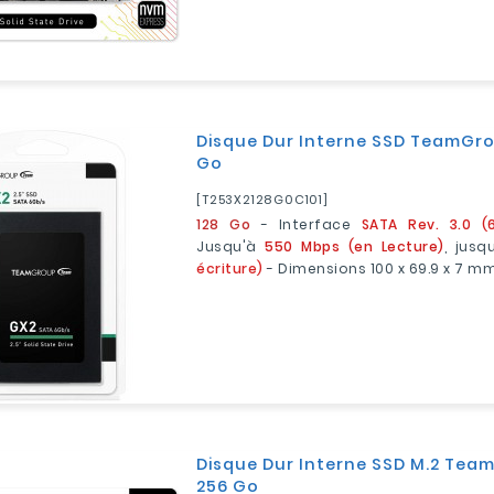
Disque Dur Interne SSD TeamGro
Go
[T253X2128G0C101]
128 Go
- Interface
SATA Rev. 3.0 (
Jusqu'à
550 Mbps (en Lecture)
, jus
écriture)
- Dimensions 100 x 69.9 x 7 m
Disque Dur Interne SSD M.2 Tea
256 Go