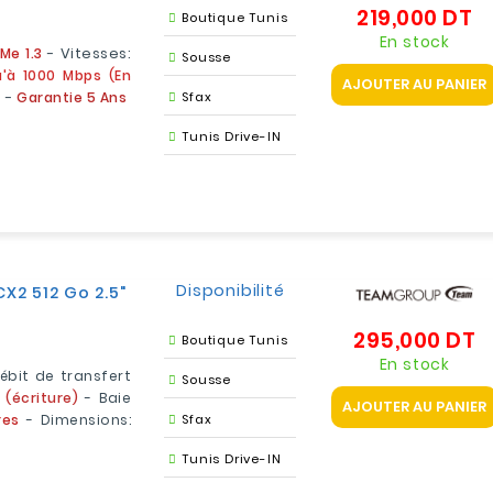
219,000 DT
Pr
Boutique Tunis
En stock
Me 1.3
- Vitesses:
Sousse
u'à 1000 Mbps (en
AJOUTER AU PANIER
m -
Garantie 5 Ans
Sfax
Tunis Drive-IN
Disponibilité
X2 512 Go 2.5"
295,000 DT
Pr
Boutique Tunis
En stock
ébit de transfert
Sousse
 (écriture)
- Baie
AJOUTER AU PANIER
res
- Dimensions:
Sfax
Tunis Drive-IN