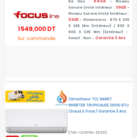
R410A
De Gaz :
- Niveau
39dB
Sonore Unité Intérieur :
-
Niveau Sonore Unité Extérieur :
53dB
- Dimensions : 870 X 335
X 265 Mm (Intérieur) / 830 X
1 549,000 DT
Prix
600 X 335 Mm (Extérieur) -
Sur commande
Garantie 3 Ans
Smart :
Non
-
Climatiseur TCL SMART
INVERTER TROPICALISE 12000 BTU
Chaud & Froid / Garantie 3 Ans
[TAC-12CHSA-ZG21I]