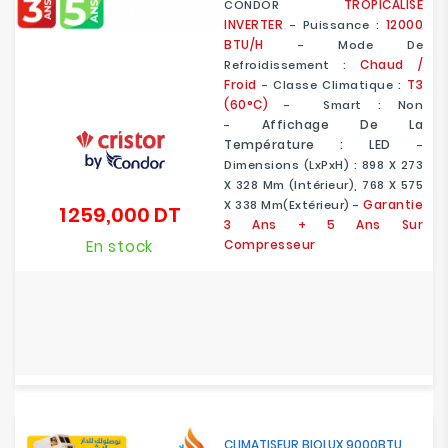
TROPICALISÉ
CONDOR
INVERTER
12000
- Puissance :
BTU/H
- Mode De
Chaud /
Refroidissement :
Froid
T3
- Classe Climatique :
(60°C)
- Smart : Non
Affichage De La
-
Température : LED
-
Dimensions (LxPxH) : 898 X 273
X 328 Mm (intérieur), 768 X 575
Garantie
X 338 Mm(extérieur) -
1 259,000 DT
Prix
3 Ans + 5 Ans Sur
En stock
Compresseur
CLIMATISEUR BIOLUX 9000BTU