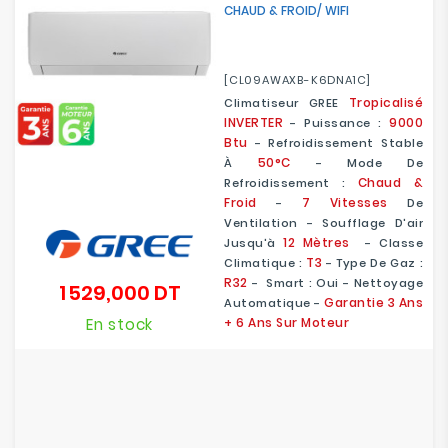
CHAUD & FROID/ WIFI
[CL09AWAXB-K6DNA1C]
Tropicalisé
Climatiseur GREE
INVERTER
9000
- Puissance :
Btu
- Refroidissement Stable
50°C
À
- Mode De
Chaud &
Refroidissement :
Froid
7 Vitesses
-
De
Ventilation - Soufflage D'air
12 Mètres
Jusqu'à
- Classe
T3
Climatique :
- Type De Gaz :
R32
- Smart : Oui - Nettoyage
1 529,000 DT
Prix
Garantie 3 Ans
Automatique -
En stock
+ 6 Ans Sur Moteur