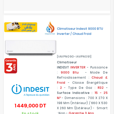
Climatiseur Indesit 9000 BTU
Inverter / Chaud Froid
[IAVPN090-IAVPN091]
Climatiseur
INDESIT
INVERTER
- Puissance
:
9000 Btu
- Mode De
Refroidissement :
Chaud &
Froid
- Classe Énergétique
:
2
- Type De Gaz :
R32
-
Surface Indicative :
15 - 25
M²
- Dimensions : 700 X 270 X
198 Mm (Intérieur) / 660 X 530
1 449,000 DT
Prix
X 260 Mm (Extérieur) - Smart
En stock
: Non -
Garantie 3 Ans