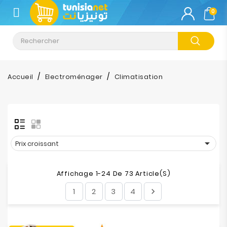
CATÉGORIE
0
Climatisation
Informatique
Accueil
Electroménager
Climatisation
Téléphonie
&
Tablette
Impression

Prix croissant
Stockage
Affichage 1-24 De 73 Article(s)
1
2
3
4

TV-
Son-
Photos