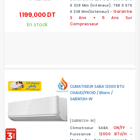
X 328 Mm (intérieur), 768 X 575
Garantie
X 338 Mm(extérieur) -
1 199,000 DT
Prix
3 Ans + 5 Ans Sur
En stock
Compresseur
CLIMATISEUR SABA 12000 BTU
CHAUD/FROID / Blanc /
SABW12H-W
[SABW12H-W]
ON/FF
Climatiseur SABA
-
12000 BTU/H
Puissance :
-