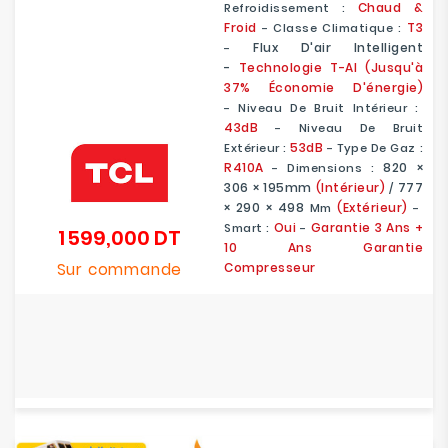
Chaud &
Refroidissement :
Froid
T3
- Classe Climatique :
Flux D'air Intelligent
-
-
Technologie T-AI (Jusqu'à
37% Économie D'énergie)
- Niveau De Bruit Intérieur :
43dB
- Niveau De Bruit
53dB
Extérieur :
- Type De Gaz :
R410A
820 ×
- Dimensions :
306 × 195mm
(Intérieur)
777
/
× 290 × 498
(Extérieur)
Mm
-
Oui
Garantie 3 Ans +
Smart :
-
1 599,000 DT
Prix
10 Ans Garantie
Sur commande
Compresseur