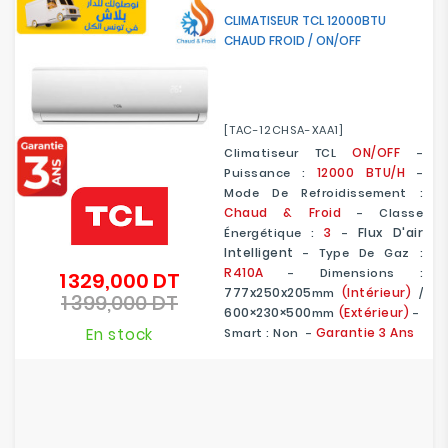
CLIMATISEUR TCL 12000BTU
CHAUD FROID / ON/OFF
[TAC-12CHSA-XAA1]
ON/OFF
Climatiseur TCL
-
12000 BTU/H
Puissance :
-
Mode De Refroidissement :
Chaud & Froid
- Classe
3
Flux D'air
Énergétique :
-
Intelligent
- Type De Gaz :
R410A
- Dimensions :
1 329,000 DT
Prix
777x250x205
(Intérieur)
Mm
/
1 399,000 DT
de
Prix
600×230×500
(Extérieur)
Mm
-
base
En stock
Garantie 3 Ans
Smart : Non -