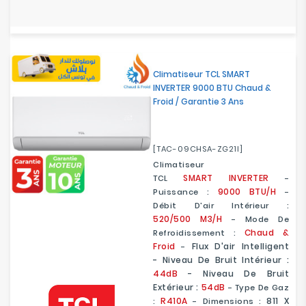
Climatiseur TCL SMART
INVERTER 9000 BTU Chaud &
Froid / Garantie 3 Ans
[TAC-09CHSA-ZG21I]
Climatiseur
SMART
INVERTER
TCL
-
9000 BTU/H
Puissance :
-
Débit D'air Intérieur :
520/500
M3/h
- Mode De
Chaud &
Refroidissement :
Froid
Flux D'air Intelligent
-
- Niveau De Bruit Intérieur :
44dB
- Niveau De Bruit
Extérieur :
54dB
- Type De Gaz
R410A
811 X
:
- Dimensions :