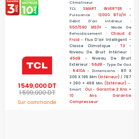
Climatiseur
SMART
INVERTER
TCL
-
12000 BTU/H
Puissance :
-
Débit D'air Intérieur :
550/590
M3/h
- Mode De
Chaud &
Refroidissement :
Froid
Flux D'air Intelligent -
-
Classe Climatique :
T3
-
Niveau De Bruit Intérieur :
45dB
- Niveau De Bruit
Extérieur :
56dB
- Type De Gaz
R410A
811 X
:
- Dimensions :
305 X 195
Mm
(Intérieur)
787
/
× 290 × 498
(Extérieur)
Mm
-
1 549,000 DT
Prix
Oui
Garantie 3 Ans +
Smart :
-
1 599,000 DT
de
Prix
10 Ans Garantie
base
Sur commande
Compresseur