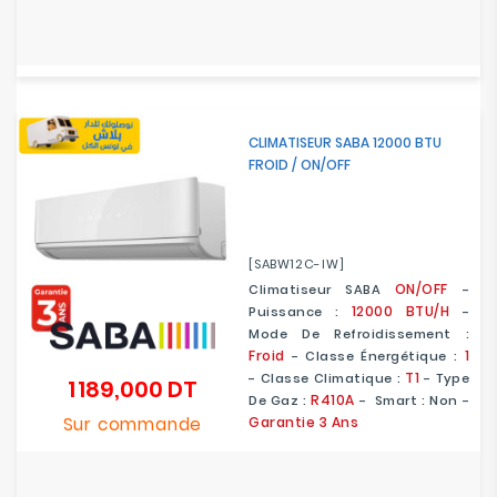
CLIMATISEUR SABA 12000 BTU
FROID / ON/OFF
[SABW12C-IW]
ON/OFF
Climatiseur SABA
-
12000 BTU/H
Puissance :
-
Mode De Refroidissement :
Froid
1
- Classe Énergétique :
T1
-
Classe Climatique :
- Type
1 189,000 DT
Prix
R410A
De Gaz :
- Smart : Non -
Sur commande
Garantie 3 Ans