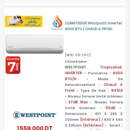
CLIMATISEUR Westpoint Inverter
9000 BTU / CHAUD & FROID
[WIX-09-LHC]
Climatiseur
WESTPOINT
Tropicalisé
INVERTER
9000
- Puissance :
BTU/H
- Mode De
Chaud &
Refroidissement :
Froid
R410A
- Type De Gaz :
- Niveau Sonore Unité Intérieur
37dB Max
:
- Niveau Sonore
50dB
Unité Extérieur :
-
Dimensions : 821 X 283 X
(Intérieur)
200mm
/ 830 X 540
(Extérieur)
X 325mm
- Smart :
1 559,000 DT
Prix