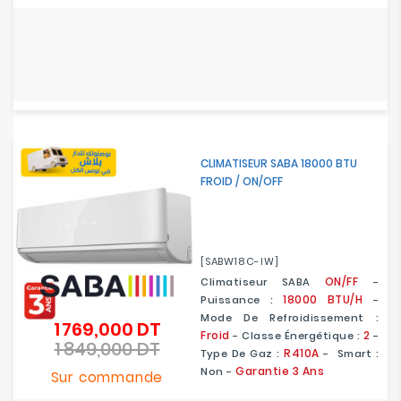
CLIMATISEUR SABA 18000 BTU
FROID / ON/OFF
[SABW18C-IW]
ON/FF
Climatiseur SABA
-
18000 BTU/H
Puissance :
-
Mode De Refroidissement :
1 769,000 DT
Prix
Froid
2
- Classe Énergétique :
-
1 849,000 DT
de
Prix
R410A
Type De Gaz :
- Smart :
base
Garantie 3 Ans
Non -
Sur commande