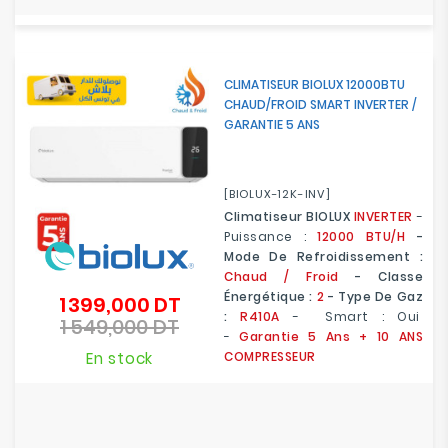
CLIMATISEUR BIOLUX 12000BTU
CHAUD/FROID SMART INVERTER /
GARANTIE 5 ANS
[BIOLUX-12K-INV]
Climatiseur BIOLUX
INVERTER
-
Puissance :
12000 BTU/H
-
Mode De Refroidissement :
Chaud / Froid
- Classe
Énergétique :
2
- Type De Gaz
1 399,000 DT
Prix
:
R410A
- Smart : Oui
1 549,000 DT
de
Prix
-
Garantie 5 Ans
+ 10 ANS
base
En stock
COMPRESSEUR