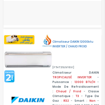
Climatiseur DAIKIN 12000btu
INVERTER / CHAUD FROID
[FTHT35UV16V]
Climatiseur DAIKIN
TROPICALISÉ
I
NVERTER
-
Puissance :
12000 BTU/H
-
Mode De Refroidissement
:
Chaud / Froid
-
Classe
Climatique :
T3
-
Type De
Gaz
:
R32
-
Smart :
Non
-