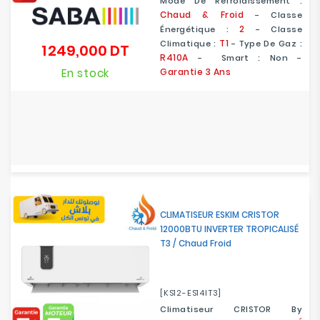
Mode De Refroidissement :
Chaud & Froid
- Classe
2
Énergétique :
-
Classe
T1
Climatique :
- Type De Gaz :
1 249,000 DT
Prix
R410A
- Smart : Non -
En stock
Garantie 3 Ans
CLIMATISEUR ESKIM CRISTOR
12000BTU INVERTER TROPICALISÉ
T3 / Chaud Froid
[KS12-ES14IT3]
Climatiseur CRISTOR By