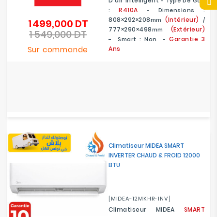
D'air Intelligent
- Type De Gaz
R410A
:
- Dimensions :
808×292×208
(Intérieur)
Mm
/
1 499,000 DT
Prix
777×290×498
(Extérieur)
Mm
1 549,000 DT
de
Prix
Garantie 3
- Smart : Non -
base
Sur commande
Ans
Climatiseur MIDEA SMART
INVERTER CHAUD & FROID 12000
BTU
[MIDEA-12MKHR-INV]
Climatiseur MIDEA
SMART