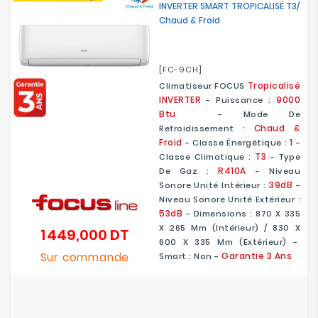
INVERTER SMART TROPICALISÉ T3/
Chaud & Froid
[FC-9CH]
Tropicalisé
Climatiseur FOCUS
INVERTER
9000
- Puissance :
Btu
- Mode De
Chaud &
Refroidissement :
Froid
1
- Classe Énergétique :
-
T3
Classe Climatique :
- Type
R410A
De Gaz :
- Niveau
39dB
Sonore Unité Intérieur :
-
Niveau Sonore Unité Extérieur :
53dB
- Dimensions : 870 X 335
X 265 Mm (Intérieur) / 830 X
1 449,000 DT
Prix
600 X 335 Mm (Extérieur) -
Sur commande
Garantie 3 Ans
Smart : Non -