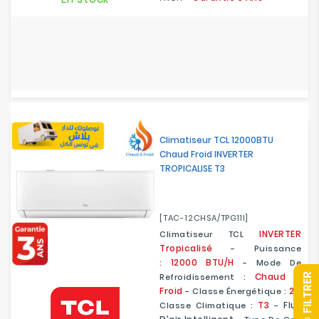
Climatiseur TCL 12000BTU
Chaud Froid INVERTER
TROPICALISE T3
[TAC-12CHSA/TPG11I]
INVERTER
Climatiseur TCL
Tropicalisé
- Puissance
12000 BTU/H
:
- Mode De
Chaud &
Refroidissement :
R
Froid
2
- Classe Énergétique :
-
T3
Flux
Classe Climatique :
-
F
I
L
T
R
E