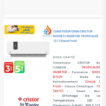
CLIMATISEUR ESKIM CRISTOR
9000BTU INVERTER TROPICALISÉ
T3 / Chaud Froid
[KS09-ES14IT3]
Climatiseur CRISTOR By
TROPICALISÉ
CONDOR
INVERTER
9000
- Puissance :
BTU/H
- Mode De
Chaud /
Refroidissement :
Froid
T3
- Classe Climatique :
(60°C)
- Smart : Non
Affichage De La
-
Température : LED
-
Dimensions (LxPxH) : 898 X 273