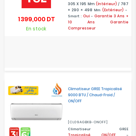
305 X 195
Mm
(Intérieur)
787
/
× 290 × 498
(Extérieur)
Mm
-
Oui
Garantie 3 Ans +
Smart :
-
1 399,000 DT
Prix
10 Ans Garantie
En stock
Compresseur
Climatiseur GREE Tropicalisé
9000 BTU / Chaud-Froid /
ON/OFF
[CL09AGBXB-ONOFF]
Climatiseur GREE
Tropicalisé ON/OFF
-