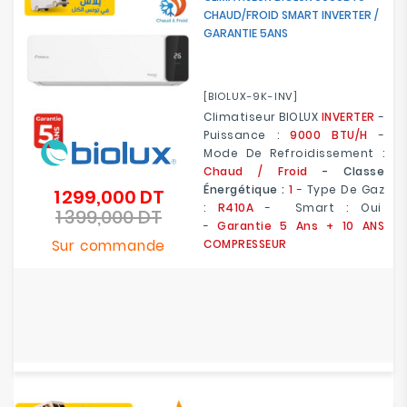
CHAUD/FROID SMART INVERTER /
GARANTIE 5ANS
[BIOLUX-9K-INV]
Climatiseur BIOLUX
INVERTER
-
Puissance :
9000 BTU/H
-
Mode De Refroidissement :
Chaud / Froid
- Classe
Énergétique :
1
- Type De Gaz
1 299,000 DT
Prix
:
R410A
- Smart : Oui
1 399,000 DT
de
Prix
-
Garantie 5 Ans
+ 10 ANS
base
Sur commande
COMPRESSEUR