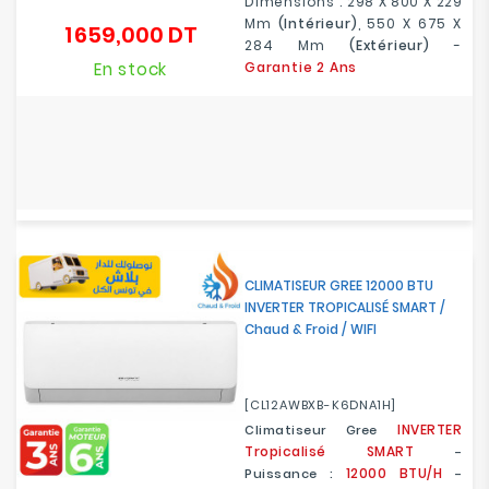
Dimensions :
298 X 800 X 229
Mm
(intérieur)
, 550 X 675 X
1 659,000 DT
Prix
284 Mm
(extérieur)
-
En stock
Garantie 2 Ans
CLIMATISEUR GREE 12000 BTU
INVERTER TROPICALISÉ SMART /
Chaud & Froid / WIFI
[CL12AWBXB-K6DNA1H]
INVERTER
Climatiseur Gree
Tropicalisé SMART
-
12000 BTU/H
Puissance :
-