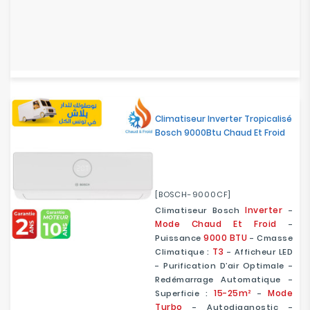
Climatiseur Inverter Tropicalisé
Bosch 9000Btu Chaud Et Froid
[BOSCH-9000CF]
Inverter
Climatiseur Bosch
-
Mode Chaud Et Froid
-
9000 BTU
Puissance
- Cmasse
T3
Climatique :
- Afficheur LED
- Purification D’air Optimale -
Redémarrage Automatique -
15-25m²
Mode
Superficie :
-
Turbo
- Autodiagnostic -