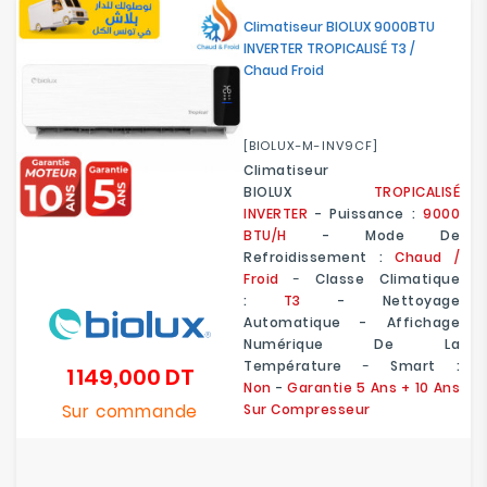
Electroménager
Climatiseur BIOLUX 9000BTU
INVERTER TROPICALISÉ T3 /
Chaud Froid
Bureautique
Réseau
[BIOLUX-M-INV9CF]
&
Climatiseur
Sécurité
BIOLUX
TROPICALISÉ
INVERTER
- Puissance :
9000
Mobilités
BTU/H
- Mode De
&
Refroidissement :
Chaud /
Loisirs
Froid
-
Classe Climatique
:
T3
- Nettoyage
Automatique - Affichage
Numérique De La
Température
-
Smart :
1 149,000 DT
Prix
Non
-
Garantie 5 Ans + 10 Ans
Sur commande
Sur Compresseur