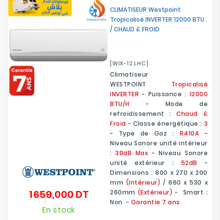
CLIMATISEUR Westpoint
Tropicalisé INVERTER 12000 BTU
/ CHAUD & FROID
[WIX-12.LHC]
Climatiseur
WESTPOINT
Tropicalisé
INVERTER
- Puissance :
12000
BTU/H
- Mode de
refroidissement :
Chaud &
Froid
- Classe énergétique :
3
- Type de Gaz :
R410A
-
Niveau Sonore unité intérieur
:
39dB Max
- Niveau Sonore
unité extérieur :
52dB
-
Dimensions : 800 x 270 x 200
mm
(Intérieur)
/ 660 x 530 x
1 659,000 DT
260mm
(Extérieur)
- Smart :
Prix
Non -
Garantie 7 ans
En stock