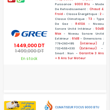
9000 Btu
Puissance :
- Mode
Chaud &
De Refroidissement :
Froid
2
- Classe Énergétique :
-
T3
Classe Climatique :
- Type
R410A
De Gaz :
- Niveau
50dB
Sonore Unité Intérieur :
Max
- Niveau Sonore Unité
61dB
Extérieur :
- Dimensions :
(Intérieur)
779×260×185
/
1 449,000 DT
Prix
(Extérieur)
732×555×330
-
1 499,000 DT
de
Prix
Garantie 3 Ans
Smart : Non -
base
En stock
+ 6 Ans Sur Moteur
CLIMATISEUR FOCUS 9000 BTU