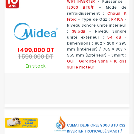
WIFI
INVERTER
- Puissance :
12000 BTU/h
- Mode de
refroidissement :
Chaud &
Froid
- Type de Gaz :
R410A
-
Niveau Sonore unité intérieur
:
38,5dB
- Niveau Sonore
unité extérieur :
54 dB
-
Dimensions : 802 × 200 × 295
1 499,000 DT
Prix
mm (Intérieur) / 765 × 303 ×
1 599,000 DT
de
555 mm (Extérieur) - Smart :
Prix
base
Oui
-
Garantie 3ans
+ 10 ans
En stock
sur le moteur
CLIMATISEUR GREE 9000 BTU R32
INVERTER TROPICALISÉ SMART /